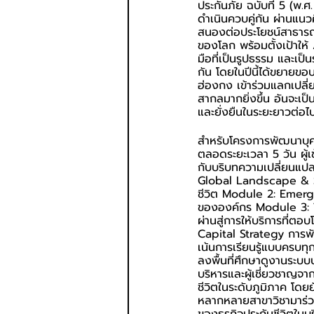
ประกันภัย ฉบับที่ 5 (พ
ดำเนินควบคู่กัน ผ่านแน
สนองต่อประโยชน์สาธารณะ
ของโลก พร้อมตั้งเป้าให
มือที่เป็นรูปธรรม และเ
กัน โดยในปีนี้ได้ขยายข
ฮ่องกง เข้าร่วมแลกเปลี่
สากลมากยิ่งขึ้น อันจะเ
และยั่งยืนในระยะยาวต่อไ
สำหรับโครงการพัฒนาบุคล
ตลอดระยะเวลา 5 วัน ผู้เ
กับบริบทความเปลี่ยนแปล
Global Landscape & Str
ชีวิต Module 2: Emergi
ขององค์กร Module 3: T
ผ่านสู่การให้บริการที่
Capital Strategy การพั
เน้นการเรียนรู้แบบครบท
ลงพื้นที่ศึกษาดูงานระบ
บริหารและผู้เชี่ยวชาญ
ชีวิตในระดับภูมิภาค โดยย
หลากหลายสาขาวิชามาร่วม