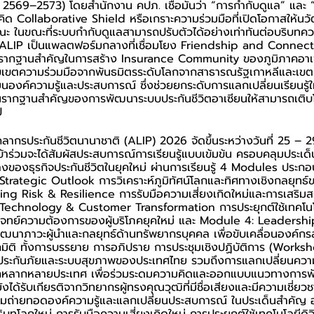
.ศ. 2569–2573) โดยสำนักงาน คปภ. เชื่อมั่นว่า “การกำกับดูแล” แล
วคิด Collaborative Shield หรือเกราะความร่วมมือที่เปิดโอกาสให้
 ในขณะที่ระบบกำกับดูแลสามารถปรับตัวได้อย่างเท่าทันต่อบริบทค
้ ALIP เป็นแพลตฟอร์มกลางที่เชื่อมโยง Friendship and Connecti
ป็นรากฐานสำคัญในการสร้าง Insurance Community ของภูมิภาคอาเซี
อบเขตความร่วมมือจากพันธมิตรระดับโลกจากสาธารณรัฐเกาหลีและเขต
ยนองค์ความรู้และประสบการณ์ ซึ่งช่วยยกระดับการแลกเปลี่ยนเรียนรู้ใ
ป็นรากฐานสำคัญของการพัฒนาระบบประกันชีวิตอาเซียนให้สามารถเติบโ
ป
ากรประกันชีวิตนานาชาติ (ALIP) 2026 จัดขึ้นระหว่างวันที่ 25 –
ข้าร่วมจะได้สัมผัสประสบการณ์การเรียนรู้แบบเข้มข้น ครอบคลุมประเด็น
งของธุรกิจประกันชีวิตในยุคใหม่ ผ่านการเรียนรู้ 4 Modules ประก
ategic Outlook การวิเคราะห์ภูมิทัศน์โลกและทิศทางเชิงกลยุทธ์ข
ng Risk & Resilience การรับมือความเสี่ยงเกิดใหม่และการเสริมส
echnology & Customer Transformation การประยุกต์ใช้เทคโนโล
ตอบโจทย์ความต้องการของผู้บริโภคยุคใหม่ และ Module 4: Leader
ฒนาภาวะผู้นำและกลยุทธ์ด้านทรัพยากรบุคคล เพื่อขับเคลื่อนองค์กรส
ุกมิติ ทั้งการบรรยาย การอภิปราย การประชุมเชิงปฏิบัติการ (Wor
บประกันภัยและระบบสุขภาพของประเทศไทย รวมถึงการแลกเปลี่ยนความค
จากหลากหลายประเทศ เพื่อร่วมระดมความคิดและออกแบบแนวทางการ
ังได้รับเกียรติจากวิทยากรผู้ทรงคุณวุฒิที่มีชื่อเสียงและมีความเชี่
ถ่ายทอดองค์ความรู้และแลกเปลี่ยนประสบการณ์ ในประเด็นสำคัญ อา