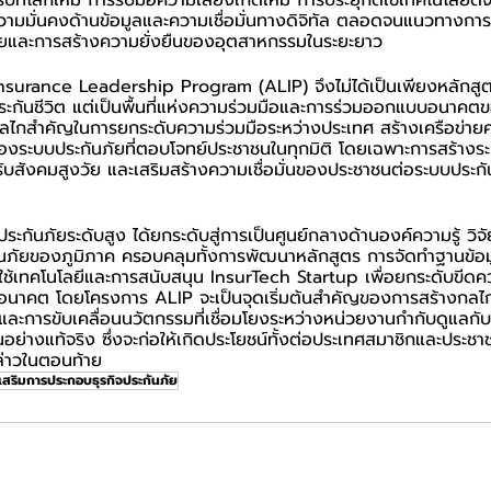
ริบทโลกใหม่ การรับมือความเสี่ยงเกิดใหม่ การประยุกต์ใช้เทคโนโลยีด
ความมั่นคงด้านข้อมูลและความเชื่อมั่นทางดิจิทัล ตลอดจนแนวทางก
วัยและการสร้างความยั่งยืนของอุตสาหกรรมในระยะยาว
surance Leadership Program (ALIP) จึงไม่ได้เป็นเพียงหลักส
กันชีวิต แต่เป็นพื้นที่แห่งความร่วมมือและการร่วมออกแบบอนาคตข
กลไกสำคัญในการยกระดับความร่วมมือระหว่างประเทศ สร้างเครือข่าย
ะบบประกันภัยที่ตอบโจทย์ประชาชนในทุกมิติ โดยเฉพาะการสร้างระบบ
ับสังคมสูงวัย และเสริมสร้างความเชื่อมั่นของประชาชนต่อระบบประกั
ประกันภัยระดับสูง ได้ยกระดับสู่การเป็นศูนย์กลางด้านองค์ความรู้ วิ
นภัยของภูมิภาค ครอบคลุมทั้งการพัฒนาหลักสูตร การจัดทำฐานข้อม
ช้เทคโนโลยีและการสนับสนุน InsurTech Startup เพื่อยกระดับขี
อนาคต โดยโครงการ ALIP จะเป็นจุดเริ่มต้นสำคัญของการสร้างกลไก
ะการขับเคลื่อนนวัตกรรมที่เชื่อมโยงระหว่างหน่วยงานกำกับดูแลกับ
นอย่างแท้จริง ซึ่งจะก่อให้เกิดประโยชน์ทั้งต่อประเทศสมาชิกและประช
ล่าวในตอนท้าย
สริมการประกอบธุรกิจประกันภัย