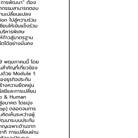
ะ “การพัฒนา” ต้อง
นวัตกรรมสามารถตอบ
วามเปลี่ยนแปลง
on ไปสู่ความร่วม
ยนให้เข้มแข็งร่วม
บริหารพิเศษ
ห้ก้าวสู่มาตรฐาน
ตได้อย่างมั่นคง
 29 พฤษภาคมนี้ โดย
สำคัญที่เกี่ยวข้อง
อบด้วย Module 1: 
องธุรกิจประกัน
ร้างความยืดหยุ่น
ยีและการเปลี่ยน
ship & Human 
ู่อนาคต โดยมุ่ง
kshop) ตลอดจนการ
ิดเห็นระหว่างผู้
พัฒนาระบบประกัน
ยวชาญเฉพาะด้านจาก
ทิ การเปลี่ยนผ่าน