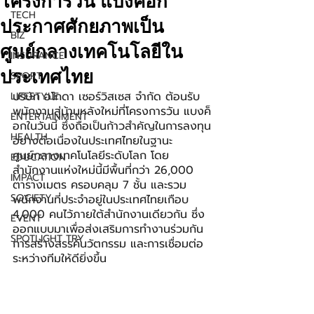
โครงการวัน แบงค็อก
TECH
ประกาศศักยภาพเป็น
BIZ
ศูนย์กลางเทคโนโลยีใน
INSURANCE
ประเทศไทย
SPORT
บริษัท อโกดา เซอร์วิสเซส จำกัด ต้อนรับ
LIFESTYLE
พนักงานสู่บ้านหลังใหม่ที่โครงการวัน แบงค็
ENTERTAINMENT
อกในวันนี้ ซึ่งถือเป็นก้าวสำคัญในการลงทุน
HEALTH
อย่างต่อเนื่องในประเทศไทยในฐานะ
ศูนย์กลางเทคโนโลยีระดับโลก โดย
EDUCATION
สำนักงานแห่งใหม่นี้มีพื้นที่กว่า 26,000 
IMPACT
ตารางเมตร ครอบคลุม 7 ชั้น และรวม
SOCIETY
พนักงานที่ประจำอยู่ในประเทศไทยเกือบ 
4,000 คนไว้ภายใต้สำนักงานเดียวกัน ซึ่ง
EVENT
ออกแบบมาเพื่อส่งเสริมการทำงานร่วมกัน 
SPOTLIGHT TRY
การสร้างสรรค์นวัตกรรม และการเชื่อมต่อ
ระหว่างทีมให้ดียิ่งขึ้น