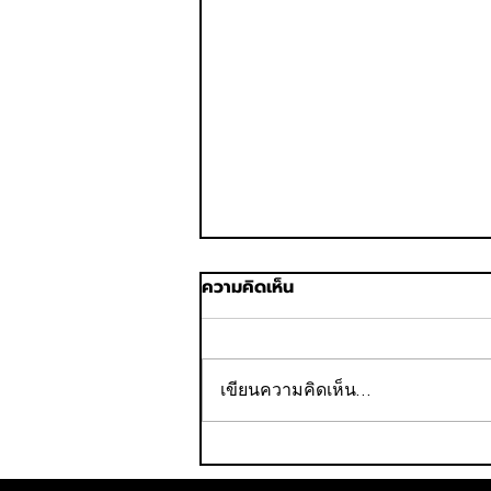
ความคิดเห็น
เขียนความคิดเห็น…
แกร็บฟู้ด เผยออเดอร์ไอศกรีม
โต 70% พร้อมดึงลูกค้าใหม่