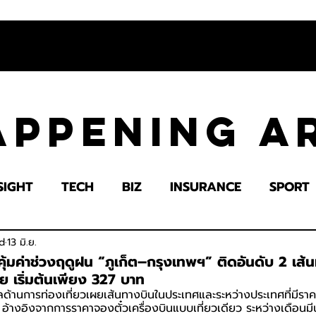
appening 
SIGHT
TECH
BIZ
INSURANCE
SPORT
LTH
EDUCATION
IMPACT
SOCIETY
E
d
13 มิ.ย.
นคุ้มค่าช่วงฤดูฝน “ภูเก็ต–กรุงเทพฯ” ติดอันดับ 2 เส้
ีย เริ่มต้นเพียง 327 บาท
ด้านการท่องเที่ยวเผยเส้นทางบินในประเทศและระหว่างประเทศที่มีราคาป
้ อ้างอิงจากการราคาจองตั๋วเครื่องบินแบบเที่ยวเดียว ระหว่างเดือนม