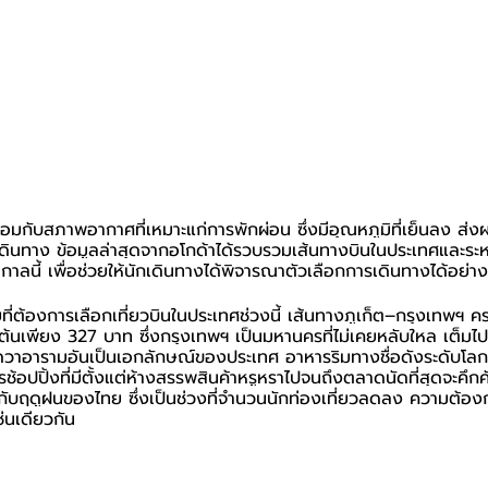
กับสภาพอากาศที่เหมาะแก่การพักผ่อน ซึ่งมีอุณหภูมิที่เย็นลง ส่งผ
นทาง ข้อมูลล่าสุดจากอโกด้าได้รวบรวมเส้นทางบินในประเทศและระหว่
าลนี้ เพื่อช่วยให้นักเดินทางได้พิจารณาตัวเลือกการเดินทางได้อย่างคุ
ี่ต้องการเลือกเที่ยวบินในประเทศช่วงนี้ เส้นทางภูเก็ต–กรุงเทพฯ ค
่มต้นเพียง 327 บาท ซึ่งกรุงเทพฯ เป็นมหานครที่ไม่เคยหลับใหล เต็มไ
นวัดวาอารามอันเป็นเอกลักษณ์ของประเทศ อาหารริมทางชื่อดังระดับโล
รช้อปปิ้งที่มีตั้งแต่ห้างสรรพสินค้าหรูหราไปจนถึงตลาดนัดที่สุดจะคึกคั
ับฤดูฝนของไทย ซึ่งเป็นช่วงที่จำนวนนักท่องเที่ยวลดลง ความต้องก
ช่นเดียวกัน