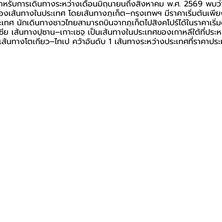
รับการเดินทางระหว่างเดือนมิถุนายนถึงสิงหาคม พ.ศ. 2569 พบว่
ของเส้นทางในประเทศ โดยเส้นทางภูเก็ต–กรุงเทพฯ มีราคาเริ่มต้นเพ
ะเทศ นักเดินทางชาวไทยสามารถบินจากภูเก็ตไปสิงคโปร์ได้ในราคาเริ่
ชีย เส้นทางปูซาน–เกาะเชจู เป็นเส้นทางในประเทศของเกาหลีใต้ที่ประห
ี่เส้นทางโตเกียว–ไทเป คว้าอันดับ 1 เส้นทางระหว่างประเทศที่ราคาประหย