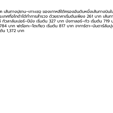
ค เส้นทางปูซาน–เกาะเชจู ของเกาหลีใต้ครองอันดับหนึ่งเส้นทางบินใ
ประเทศที่อโกด้าได้ทำการสำรวจ ด้วยราคาเริ่มต้นเพียง 261 บาท เส้น
ก่ กัวลาลัมเปอร์–ปีนัง เริ่มต้น 327 บาท บังกาลอร์–กัว เริ่มต้น 719 บา
น 784 บาท ฟุกุโอกะ–โตเกียว เริ่มต้น 817 บาท จาการ์ตา–บันดาร์ลัมปุง
มต้น 1,372 บาท