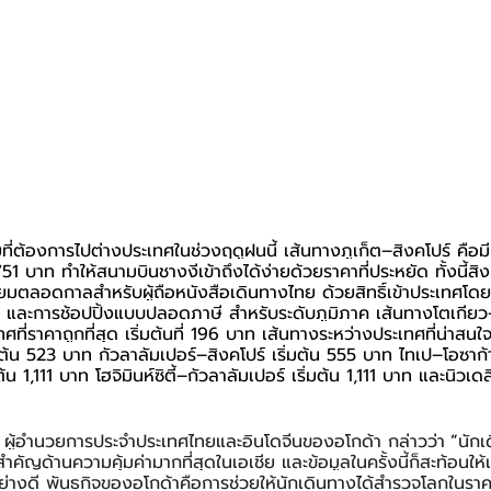
ที่ต้องการไปต่างประเทศในช่วงฤดูฝนนี้ เส้นทางภูเก็ต–สิงคโปร์ คือ
่ 751 บาท ทำให้สนามบินชางงีเข้าถึงได้ง่ายด้วยราคาที่ประหยัด ทั้งนี้สิง
ลอดกาลสำหรับผู้ถือหนังสือเดินทางไทย ด้วยสิทธิ์เข้าประเทศโดยไม
ลก และการช้อปปิ้งแบบปลอดภาษี สำหรับระดับภูมิภาค เส้นทางโตเกียว
ที่ราคาถูกที่สุด เริ่มต้นที่ 196 บาท เส้นทางระหว่างประเทศที่น่าสนใจอ
มต้น 523 บาท กัวลาลัมเปอร์–สิงคโปร์ เริ่มต้น 555 บาท ไทเป–โอซาก้า
้น 1,111 บาท โฮจิมินห์ซิตี้–กัวลาลัมเปอร์ เริ่มต้น 1,111 บาท และนิวเดล
้อำนวยการประจำประเทศไทยและอินโดจีนของอโกด้า กล่าวว่า
“
นัก
มสำคัญด้านความคุ้มค่ามากที่สุดในเอเชีย และข้อมูลในครั้งนี้ก็สะท้อนให
ย่างดี พันธกิจของอโกด้าคือการช่วยให้นักเดินทางได้สำรวจโลกในราคาที