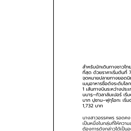
สำหรับนักเดินทางชาวไทย
ที่สุด ด้วยราคาเริ่มต้นที
จุดหมายปลายทางยอดนิยมต
เมนูอาหารชื่อดังระดับโ
1 เส้นทางบินระหว่างประเทศ
นบารู–กัวลาลัมเปอร์ เริ่
บาท ปูซาน–ฟุกุโอกะ เริ่มต
1,732 บาท
นางสาวอรรคพร รอดคง ผู
เป็นหนึ่งในกลุ่มที่ให้ควา
ต้องการดังกล่าวได้เป็นอ