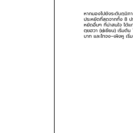
หากมองไปยังระดับภูมิภา
ประหยัดที่สุดจากทั้ง 8 
หยัดอื่นๆ ที่น่าสนใจ ได้แ
ตุยฮวา (ฝูเยียน) เริ่มต้
บาท และไทจง–เผิงหู เริ่