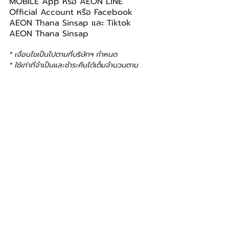
MOBILE App หรือ AEON LINE 
Official Account หรือ Facebook 
AEON Thana Sinsap และ Tiktok 
AEON Thana Sinsap
* เงื่อนไขเป็นไปตามที่บริษัทฯ กำหนด
* ใช้เท่าที่จำเป็นและชำระคืนได้เต็มจำนวนตาม
กำหนด จะได้ไม่เสียดอกเบี้ย 16% ต่อปี
AEON
อิออน
อิออน ธนสินทรัพย์ (ไทยแลนด์)
BIZ
โพสต์ล่าสุด
ดูทั้งหมด