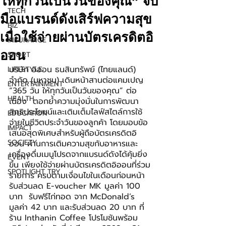
ให้ทุกวันเป็นวันของคุณ” จับ
TECH
มือแบรนด์ดังเสิร์ฟความสุข
BIZ
เมื่อใช้จ่ายผ่านบัตรเครดิตอิ
INSURANCE
ออน
SPORT
บริษัท อิออน ธนสินทรัพย์ (ไทยแลนด์) 
LIFESTYLE
จำกัด (มหาชน) เดินหน้าสานต่อแคมเปญ 
ENTERTAINMENT
“365 วัน ให้ทุกวันเป็นวันของคุณ” ต่อ
HEALTH
เนื่อง  ตอกย้ำความมุ่งมั่นในการพัฒนา
สิทธิประโยชน์และเติมเต็มไลฟ์สไตล์การใช้
EDUCATION
จ่ายในชีวิตประจำวันของลูกค้า โดยมอบข้อ
IMPACT
เสนอสุดพิเศษสำหรับผู้ถือบัตรเครดิตอิ
SOCIETY
ออน ผ่านการเติมความสุขกับอาหารและ
เครื่องดื่มเมนูโปรดจากแบรนด์ดังได้คุ้มยิ่ง
EVENT
ขึ้น เพียงใช้จ่ายผ่านบัตรเครดิตอิออนที่ร่วม
SPOTLIGHT TRY
รายการ ครบตามเงื่อนไขในเดือนก่อนหน้า 
รับส่วนลด E-voucher MK มูลค่า 100 
บาท  รับฟรีไก่ทอด จาก McDonald’s 
มูลค่า 42 บาท และรับส่วนลด 20 บาท ที่
ร้าน Inthanin Coffee โปรโมชันพร้อม