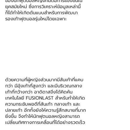
ของนักฟุตบอลหญิงที่มีต่อการแข่งขันใน
ยุคสมัยใหม่ ซึ่งการวิเคราะห์ข้อมูลเหล่านี้
ก็ได้ทำให้เกิดต้นแบบสำหรับการพัฒนา
รองเท้าฟุตบอลรุ่นใหม่โดยเฉพาะ
ด้วยความที่ผู้หญิงส่วนมากมีส้นเท้าที่แคบ
กว่า มีอุ้งเท้าที่สูงกว่า และมีบริเวณกลาง
เท้าที่กว้างกว่า อาดิดาสจึงได้คิดค้น
เทคโนโลยี FUSIONLAST สำหรับทำให้เกิด
ความกระชับพอดีที่ส้นเท้า กลางเท้า และ
ปลายเท้า อีกทั้งยังให้ความรู้สึกสบายที่มาก
ยิ่งขึ้น จึงทำให้นักฟุตบอลหญิงสามารถ
เปลี่ยนทิศทางการเคลื่อนที่ได้อย่างรวดเร็ว