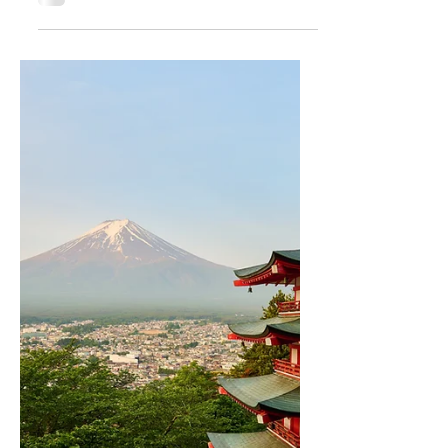
Booking.com แนะนำ 5 จุด
หมายปลายทางในฝันที่ควรมี
ไว้ในแพลนเที่ยวปี 2569
สำหรับคนรักสกี
เมื่อพูดถึงการเดินทางไปท่องเที่ยวต่างประเทศ
ในช่วงฤดูหนาว หนึ่งในกิจกรรมยอดฮิตที่ผู้เดิน
ทางมักจะนึกถึง คือ การเล่นสกี วันนี้
Booking.com หนึ่งในบริษัทผู้นำด้าน
เทคโนโลยีดิจิทัลสำหรับการเดินทางระดับโลก
เปิดเผย 5 จุดหมายปลายทางอันน่าหลงใหล
สำหรับการเล่นสกีท่ามกลางกองหิมะสีขาวนุ่มฟู
ตลอดปี 2569 ตั้งแต่ลาดเขาหิมะเนื้อนุ่มในเมือง
ยามากาตะของประเทศญี่ปุ่น ไปจนถึงเส้นทาง
เดินป่าที่เงียบสงบของเมืองมานาลีในประเทศ
อินเดีย โดยแต่ละจุดหมายปลายทางได้ผสาน
ความงดงามของธรรมชาติเข้ากับวัฒนธรรม
ท้องถิ่