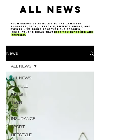
ALL NEWS
From deep-dive articles to the latest in
business, tech, lifestyle, entertainment, and
events — we bring together the stories,
insights, and ideas that
keep you informed and
inspired.
News
ALL NEWS
ALL NEWS
ARTICLE
INSIGHT
TECH
BIZ
INSURANCE
SPORT
LIFESTYLE