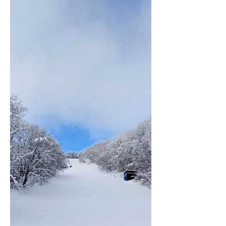
สำคัญที่สุดของหลายวัฒนธรรมในเอเชีย เป็น
ช่วงเวลาที่สมาชิกในครอบครัวจะได้มีโอกาส
มารวมตัวกันเพื่อเคารพบรรพบุรุษและต้อนรับ
วันปีใหม่ตามปฏิทินจันทรคติ และในวันหยุด
ยาวปีใหม่ของประเทศจีน หรือ Golden Week
ตั้งแต่วันที่ 15-23 กุมภาพันธ์ 2569 ที่ผ่านมา
ภาคธุรกิจจำนวนมากต่างให้ความสนใจไปยังผู้
บริโภคชาวจีน โดยหนังสือพิมพ์ของจีนอย่าง
People’s Daily ระบุว่าช่วงวันหยุดยาวนี้พวก
เขาจะจับจ่ายใช้สอยเพิ่มขึ้นโดยเฉพาะในหก
อุตสาหกรรมหลักๆ ได้แก่ ธุรกิจร้านอาห