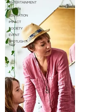
ENTERTAINMENT
HEALTH
EDUCATION
IMPACT
SOCIETY
EVENT
SPOTLIGHT
TRY