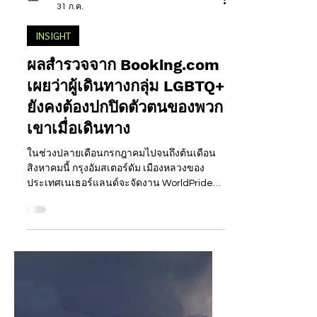
Happening Around
31 ก.ค.
INSIGHT
ผลสำรวจจาก Booking.com
เผยว่าผู้เดินทางกลุ่ม LGBTQ+
ยังคงต้องปกปิดตัวตนของพวก
เขาเมื่อเดินทาง
ในช่วงปลายเดือนกรกฎาคมไปจนถึงต้นเดือน
สิงหาคมนี้ กรุงอัมสเตอร์ดัม เมืองหลวงของ
ประเทศเนเธอร์แลนด์จะจัดงาน WorldPride
2026 ตลอดแนวคลองอัมสเตอร์ดัมซึ่งเป็น
แลนด์มาร์กสำคัญของเมือง เพื่อเฉลิมฉลองครบ
รอบ 25 ปีของกฎหมายสมรสเท่าเทียมแห่งแรก
ของโลกซึ่งประกาศใช้ในปี 2544 แม้ว่าโลกจะ
เปิดรับความหลากหลายมากขึ้นผ่านความ
ก้าวหน้าและกฎหมายเหล่านี้ แต่ผู้เดินทาง
LGBTQ+ ยังคงเผชิญกับความท้าทายในขณะ