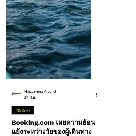
Happening Around
27 มิ.ย.